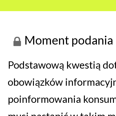
Moment podania 
Podstawową kwestią dot
obowiązków informacyjn
poinformowania konsume
musi nastąpić w takim 