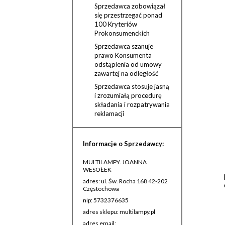
Sprzedawca zobowiązał
się przestrzegać ponad
100 Kryteriów
Prokonsumenckich
Sprzedawca szanuje
prawo Konsumenta
odstąpienia od umowy
zawartej na odległość
Sprzedawca stosuje jasną
i zrozumiałą procedurę
składania i rozpatrywania
reklamacji
Informacje o Sprzedawcy:
MULTILAMPY. JOANNA
WESOŁEK
adres: ul. Św. Rocha 168 42-202
Częstochowa
nip: 5732376635
adres sklepu: multilampy.pl
adres email: