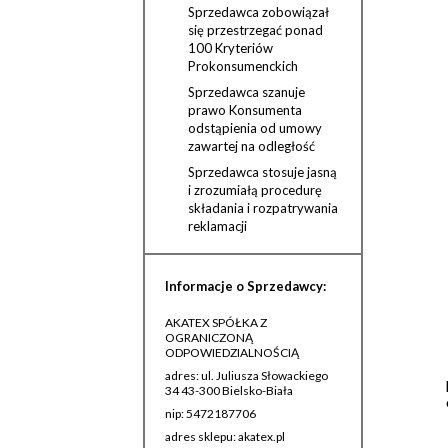
Sprzedawca zobowiązał
się przestrzegać ponad
100 Kryteriów
Prokonsumenckich
Sprzedawca szanuje
prawo Konsumenta
odstąpienia od umowy
zawartej na odległość
Sprzedawca stosuje jasną
i zrozumiałą procedurę
składania i rozpatrywania
reklamacji
Informacje o Sprzedawcy:
AKATEX SPÓŁKA Z
OGRANICZONĄ
ODPOWIEDZIALNOŚCIĄ
adres: ul. Juliusza Słowackiego
34 43-300 Bielsko-Biała
nip: 5472187706
adres sklepu: akatex.pl