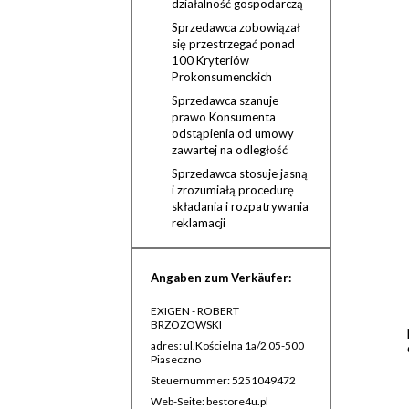
działalność gospodarczą
Sprzedawca zobowiązał
się przestrzegać ponad
100 Kryteriów
Prokonsumenckich
Sprzedawca szanuje
prawo Konsumenta
odstąpienia od umowy
zawartej na odległość
Sprzedawca stosuje jasną
i zrozumiałą procedurę
składania i rozpatrywania
reklamacji
Angaben zum Verkäufer:
EXIGEN - ROBERT
BRZOZOWSKI
adres: ul.Kościelna 1a/2 05-500
Piaseczno
Steuernummer: 5251049472
Web-Seite: bestore4u.pl