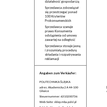
działalność gospodarczą
Sprzedawca zobowiązał
się przestrzegać ponad
100 Kryteriów
Prokonsumenckich
Sprzedawca szanuje
prawo Konsumenta
odstąpienia od umowy
zawartej na odległość
Sprzedawca stosuje jasną
i zrozumiałą procedurę
składania i rozpatrywania
reklamacji
Angaben zum Verkäufer:
POLITECHNIKA ŚLĄSKA
adres: Akademicka 2 A 44-100
Gliwice
Steuernummer: 6310200736
Web-Seite: sklep.mba.polsl.pl