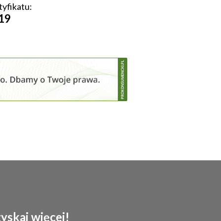
tyfikatu:
19
skaj więcej!