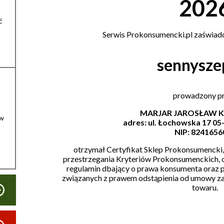
202
ć
Serwis Prokonsumencki.pl zaświadc
sennyszep
prowadzony p
MARJAR JAROSŁAW 
ów
adres: ul. Łochowska 17 0
NIP: 8241656
otrzymał Certyfikat Sklep Prokonsumencki,
przestrzegania Kryteriów Prokonsumenckich, c
regulamin dbający o prawa konsumenta oraz pr
związanych z prawem odstąpienia od umowy zaw
towaru.