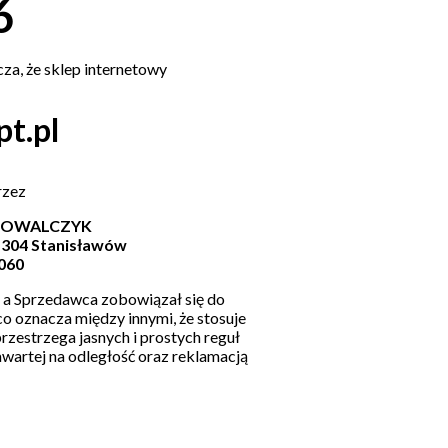
6
za, że sklep internetowy
t.pl
rzez
KOWALCZYK
5-304 Stanisławów
060
 a Sprzedawca zobowiązał się do
o oznacza między innymi, że stosuje
zestrzega jasnych i prostych reguł
artej na odległość oraz reklamacją