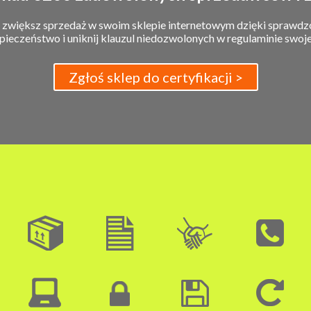
i zwiększ sprzedaż w swoim sklepie internetowym dzięki sprawd
pieczeństwo i uniknij klauzul niedozwolonych w regulaminie swoj
Zgłoś sklep do certyfikacji >