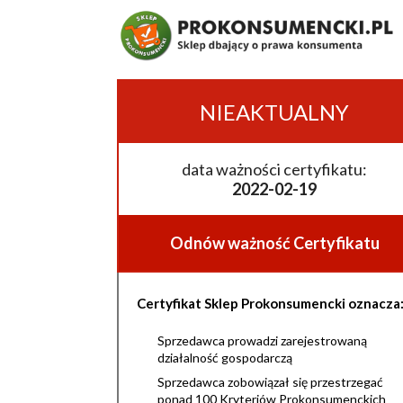
NIEAKTUALNY
data ważności certyfikatu:
2022-02-19
Odnów ważność Certyfikatu
Certyfikat Sklep Prokonsumencki oznacza
Sprzedawca prowadzi zarejestrowaną
działalność gospodarczą
Sprzedawca zobowiązał się przestrzegać
ponad 100 Kryteriów Prokonsumenckich