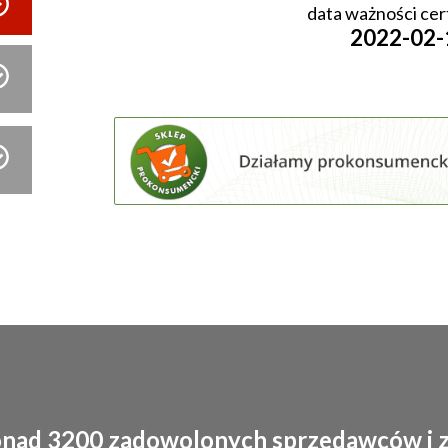
data ważności cer
2022-02-
onad 3200 zadowolonych sprzedawców i zy